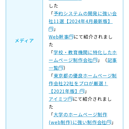
した
「
予約システムの開発に強い会
社11選【2024年4月最新版】
」
Web幹事
にて紹介されまし
メディア
た
「
学校・教育機関に特化したホ
ームページ制作会社
」（
記事
一覧
）
「
東京都の優良ホームページ制
作会社22社をプロが厳選！
【2021年版】
」
アイミツ
にて紹介されまし
た
「
大学のホームページ制作
(web制作)に強い制作会社
」