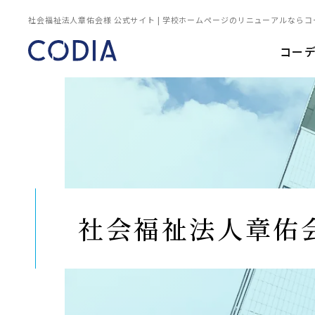
社会福祉法人章佑会様 公式サイト | 学校ホームページのリニューアルならコ
コー
社会福祉法人章佑