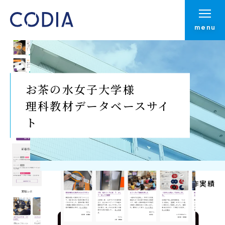
menu
お茶の水女子大学様
理科教材データベースサイ
ト
Top
制作実績
制作実績