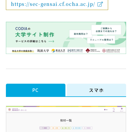
https://sec-gensai.cf.ocha.ac.jp/
PC
スマホ