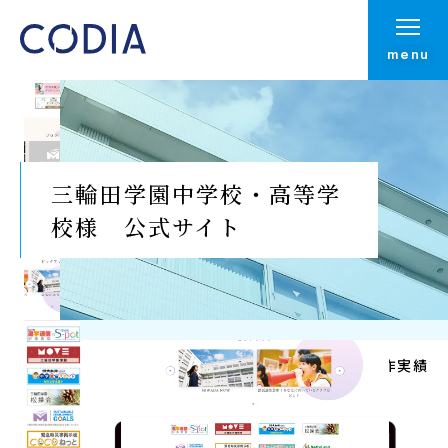
menu
三輪田学園中学校・高等学
校様 公式サイト
Top
制作実績
制作実績