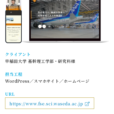
クライアント
早稲田大学 基幹理工学部・研究科様
担当工程
WordPress
スマホサイト
ホームページ
URL
https://www.fse.sci.waseda.ac.jp