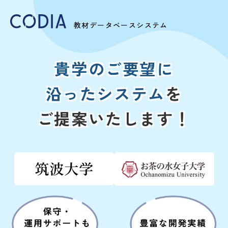
教材データベースシステム
貴学
の
ご要望
に
沿った
システム
を
ご提案いたします！